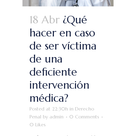
18 Abr
¿Qué
hacer en caso
de ser víctima
de una
deficiente
intervención
médica?
Posted at 22:30h
in
Derecho
Penal
by
admin
0 Comments
0
Likes